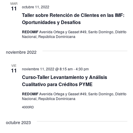
e
a
MAR
octubre 11, 2022
11
d
.
v
Taller sobre Retención de Clientes en las IMF:
e
Oportunidades y Desafíos
i
b
REDOMIF
Avenida Ortega y Gasset #49, Santo Domingo, Distrito
s
Nacional, República Dominicana
ú
t
a
noviembre 2022
s
s
q
VIE
noviembre 11, 2022 @ 8:15 am
-
4:30 pm
11
d
u
Curso-Taller Levantamiento y Análisis
e
Cualitativo para Créditos PYME
e
E
REDOMIF
Avenida Ortega y Gasset #49, Santo Domingo, Distrito
d
Nacional, República Dominicana
v
4000RD
a
e
n
y
octubre 2023
t