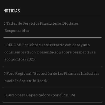
t
o
NOTICIAS
s
Taller de Servicios Financieros Digitales
Responsables
REDOMIF celebró su aniversario con desayuno
conmemorativo y presentación sobre perspectivas
económicas 2025
Foro Regional “Evolución de las Finanzas Inclusivas
hacia la Sostenibilidad».
Curso para Capacitadores por el MICM