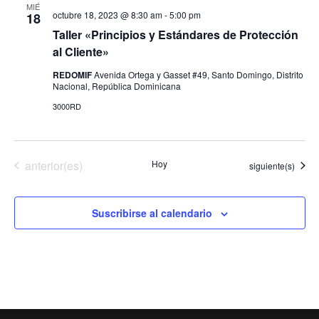
v
MIÉ
octubre 18, 2023 @ 8:30 am
-
5:00 pm
18
o
i
Taller «Principios y Estándares de Protección
al Cliente»
s
REDOMIF
Avenida Ortega y Gasset #49, Santo Domingo, Distrito
t
Nacional, República Dominicana
a
3000RD
s
d
Eventos
anterior(es)
Hoy
Eventos
siguiente(s)
e
Suscribirse al calendario
E
v
e
n