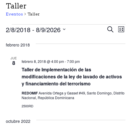
Taller
Eventos
Taller
Eventos
N
N
2/8/2018
 - 
8/9/2026
B
L
u
a
S
i
a
s
s
e
febrero 2018
c
v
t
v
l
a
a
e
e
r
JUE
e
febrero 8, 2018 @ 4:00 pm
-
7:00 pm
8
c
g
Taller de Implementación de las
c
g
a
i
modificaciones de la ley de lavado de activos
o
y financiamiento del terrorismo
a
c
n
REDOMIF
Avenida Ortega y Gasset #49, Santo Domingo, Distrito
c
i
a
Nacional, República Dominicana
r
ó
i
2500RD
f
n
e
ó
c
octubre 2022
d
h
n