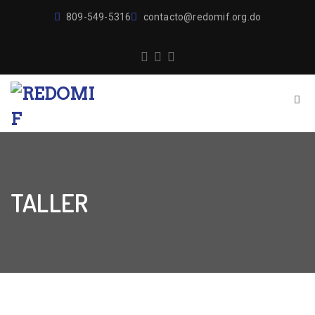
809-549-5316
contacto@redomif.org.do
TALLER