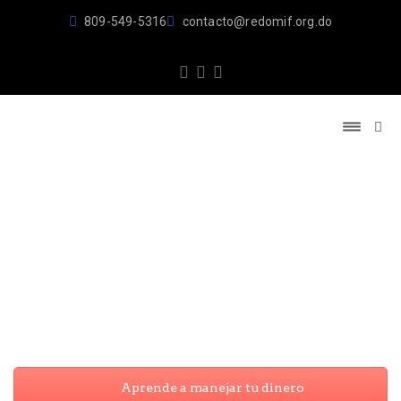
809-549-5316
contacto@redomif.org.do
Aprende a manejar tu dinero