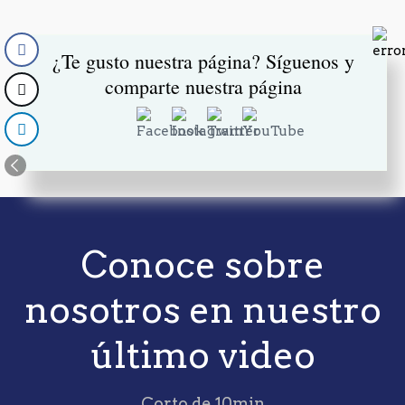
¿Te gusto nuestra página? Síguenos y
Set Youtube Channel ID
comparte nuestra página
Conoce sobre
nosotros en nuestro
último video
Corto de 10min