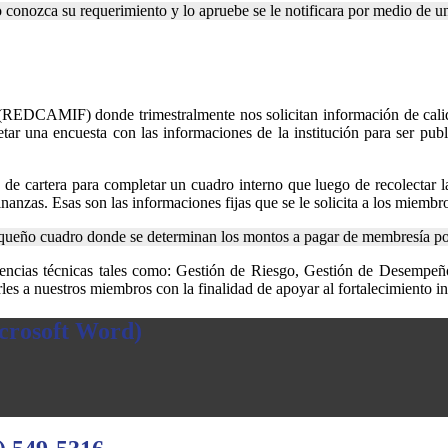
conozca su requerimiento y lo apruebe se le notificara por medio de un
DCAMIF) donde trimestralmente nos solicitan información de calidad d
r una encuesta con las informaciones de la institución para ser publi
e cartera para completar un cuadro interno que luego de recolectar la
nzas. Esas son las informaciones fijas que se le solicita a los miembro
queño cuadro donde se determinan los montos a pagar de membresía por 
ncias técnicas tales como: Gestión de Riesgo, Gestión de Desempeño
es a nuestros miembros con la finalidad de apoyar al fortalecimiento ins
icrosoft Word)