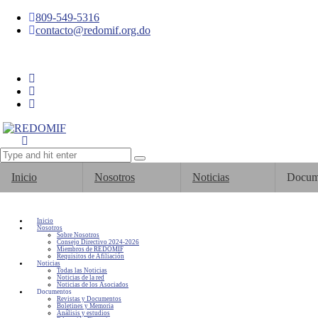
809-549-5316
contacto@redomif.org.do
Inicio
Nosotros
Noticias
Docum
Inicio
Nosotros
Sobre Nosotros
Consejo Directivo 2024-2026
Miembros de REDOMIF
Requisitos de Afiliación
Noticias
Todas las Noticias
Noticias de la red
Noticias de los Asociados
Documentos
Revistas y Documentos
Boletines y Memoria
Análisis y estudios