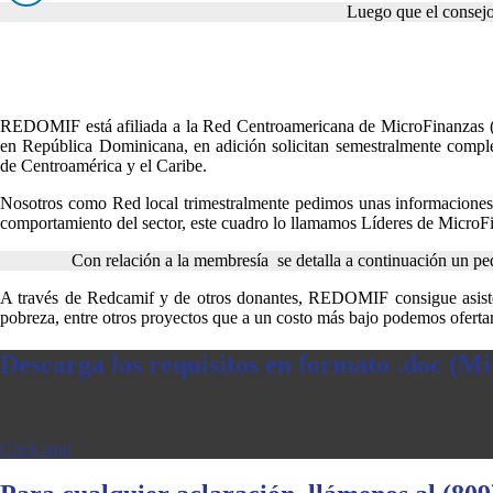
Luego que el consejo 
REDOMIF está afiliada a la Red Centroamericana de MicroFinanzas (RE
en República Dominicana, en adición solicitan semestralmente completa
de Centroamérica y el Caribe.
Nosotros como Red local trimestralmente pedimos unas informaciones d
comportamiento del sector, este cuadro lo llamamos Líderes de MicroFina
Con relación a la membresía se detalla a continuación un pe
A través de Redcamif y de otros donantes, REDOMIF consigue asiste
pobreza, entre otros proyectos que a un costo más bajo podemos ofertarl
Descarga los requisitos en formato .doc (M
Click aquí