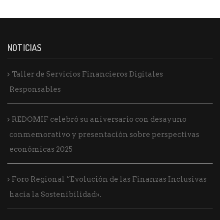
NOTICIAS
Taller de Servicios Financieros Digitales
Responsables
REDOMIF celebró su aniversario con desayuno
conmemorativo y presentación sobre perspectivas
económicas 2025
Foro Regional “Evolución de las Finanzas Inclusivas
hacia la Sostenibilidad».