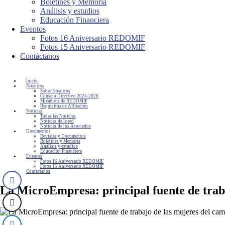
Boletines y Memoria
Análisis y estudios
Educación Financiera
Eventos
Fotos 16 Aniversario REDOMIF
Fotos 15 Aniversario REDOMIF
Contáctanos
Inicio
Nosotros
Sobre Nosotros
Consejo Directivo 2024-2026
Miembros de REDOMIF
Requisitos de Afiliación
Noticias
Todas las Noticias
Noticias de la red
Noticias de los Asociados
Documentos
Revistas y Documentos
Boletines y Memoria
Análisis y estudios
Educación Financiera
Eventos
Fotos 16 Aniversario REDOMIF
Fotos 15 Aniversario REDOMIF
Contáctanos
La MicroEmpresa: principal fuente de traba