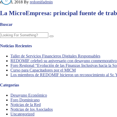
enero 3, 2018
By
redomifadmin
La MicroEmpresa: principal fuente de traba
Buscar
Noticias Recientes
Taller de Servicios Financieros Digitales Responsables
REDOMIF celebró su aniversario con desayuno conmemorativo y
Foro Regional “Evolución de las Finanzas Inclusivas hacia la So
Curso para Capacitadores por el MICM
Los miembros de REDOMIF hicieron un reconocimiento al Sr. Y
Categorías
Desayuno Económico
Foro Dominicano
Noticias de la Red
Noticias de los Asociados
Uncategorized