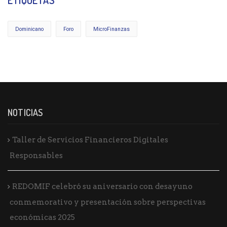
Dominicano
Foro
MicroFinanzas
NOTICIAS
Taller de Servicios Financieros Digitales
Responsables
REDOMIF celebró su aniversario con desayuno
conmemorativo y presentación sobre perspectivas
económicas 2025