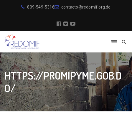
809-549-5316
contacto@redomif.org.do
HTTPS://PROMIPYME.GOB.D
O/