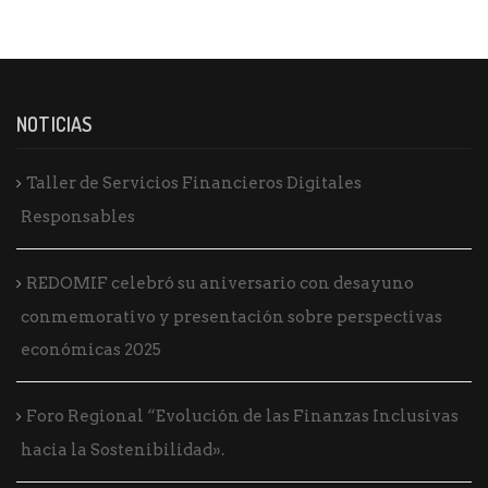
NOTICIAS
Taller de Servicios Financieros Digitales
Responsables
REDOMIF celebró su aniversario con desayuno
conmemorativo y presentación sobre perspectivas
económicas 2025
Foro Regional “Evolución de las Finanzas Inclusivas
hacia la Sostenibilidad».