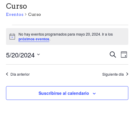
Curso
Eventos
Curso
Eventos
No hay eventos programados para mayo 20, 2024. Ir a los
A
en
próximos eventos
.
v
i
mayo
N
N
5/20/2024
s
B
D
o
u
20,
a
S
í
a
s
a
e
c
v
2024
Día anterior
Siguiente día
v
l
a
e
e
r
e
c
g
Suscribirse al calendario
c
g
a
i
o
a
c
n
c
i
a
r
ó