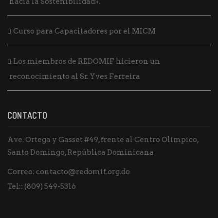
a
hacia la Sostenibilidad».
e
n
y
Curso para Capacitadores por el MICM
t
v
o
i
Los miembros de REDOMIF hicieron un
s
reconocimiento al Sr. Yves Ferreira
t
a
CONTACTO
s
Ave. Ortega y Gasset #49, frente al Centro Olímpico,
d
Santo Domingo, República Dominicana
e
Correo:
contacto@redomif.org.do
E
Tel::
(809) 549-5316
v