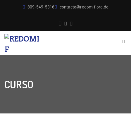
809-549-5316
contacto@redomif.org.do
CURSO